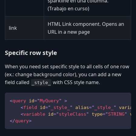
sparkline en una columna.
(Trabajo en curso)
HTML Link component. Opens an
link
URL in a new page
Specific row style
When you need set specific style to all cells of one row
(ex.: change background color), you can add a new
field called
with CSS style name.
_style_
<
query
id
=
"
MyQuery
"
>
<
field
id
=
"
_style_
"
alias
=
"
_style_
"
variab
<
variable
id
=
"
styleClass
"
type
=
"
STRING
"
va
</
query
>