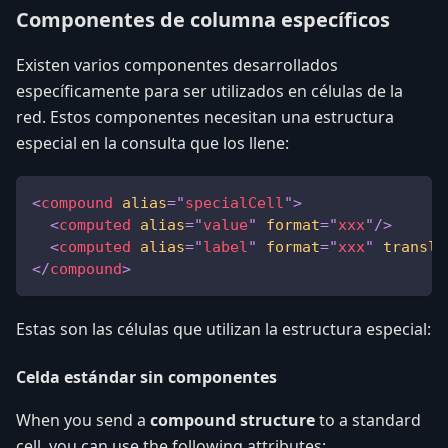
Componentes de columna específicos
Existen varios componentes desarrollados
específicamente para ser utilizados en células de la
red. Estos componentes necesitan una estructura
especial en la consulta que los llene:
<
compound
alias
=
"
specialCell
"
>
<
computed
alias
=
"
value
"
format
=
"
xxx
"
/>
<
computed
alias
=
"
label
"
format
=
"
xxx
"
transla
</
compound
>
Estas son las células que utilizan la estructura especial:
Celda estándar sin componentes
When you send a
compound structure
to a standard
cell, you can use the following attributes: