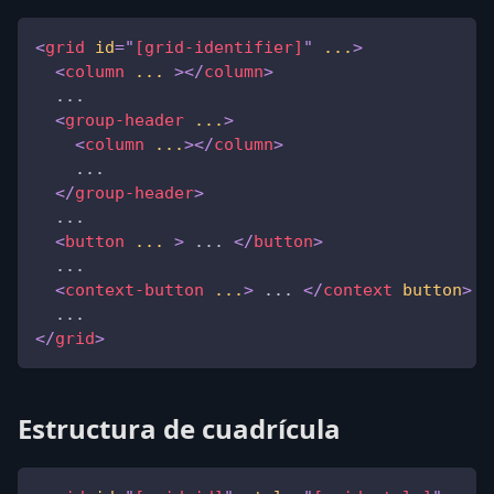
<
grid
id
=
"
[grid-identifier]
"
...
>
<
column
...
>
</
column
>
  ...
<
group-header
...
>
<
column
...
>
</
column
>
    ...
</
group-header
>
  ...
<
button
...
>
 ... 
</
button
>
  ...
<
context-button
...
>
 ... 
</
context
button
>
  ...
</
grid
>
Estructura de cuadrícula