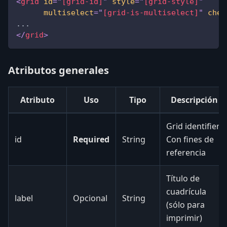
<
grid
id
=
"
[grid-id]
"
style
=
"
[grid-style]
"
multiselect
=
"
[grid-is-multiselect]
"
chec
...
</
grid
>
Atributos generales
Atributo
Uso
Tipo
Descripción
Grid identifier.
id
Required
String
Con fines de
referencia
Título de
cuadrícula
label
Opcional
String
(sólo para
imprimir)