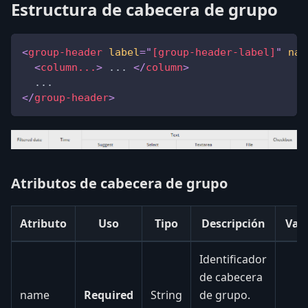
Estructura de cabecera de grupo
<
group-header
label
=
"
[group-header-label]
"
nam
<
column...
>
 ... 
</
column
>
  ...
</
group-header
>
Atributos de cabecera de grupo
Atributo
Uso
Tipo
Descripción
Val
Identificador
de cabecera
name
Required
String
de grupo.