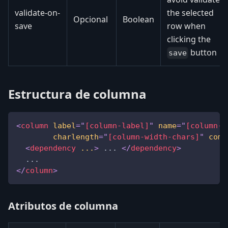
validate-on-
the selected
Opcional
Boolean
save
row when
clicking the
button
save
Estructura de columna
<
column
label
=
"
[column-label]
"
name
=
"
[column-n
charlength
=
"
[column-width-chars]
"
comp
<
dependency
...
>
 ... 
</
dependency
>
  ...
</
column
>
Atributos de columna