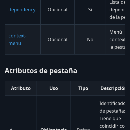
Lista de
dependency
Opcional
Si
dependen
de la pes
Menú
context-
Opcional
No
contextu
menu
la pestañ
Atributos de pestaña
Atributo
Uso
Tipo
Descripción
Identificador
de pestañas.
Tiene que
coincidir con
id
Obligatorio
String