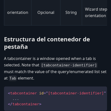
Wizard steps
orientation
Opcional
String
orientation
Estructura del contenedor de
pestaña
A tabcontainer is a window opened when a tab is
selected. Note that
[tabcontainer-identifier]
must match the value of the query/enumerated list set
at
element.
Tab
<
tabcontainer
id
=
"
[tabcontainer-identifier]
"
t
  ...
</
tabcontainer
>