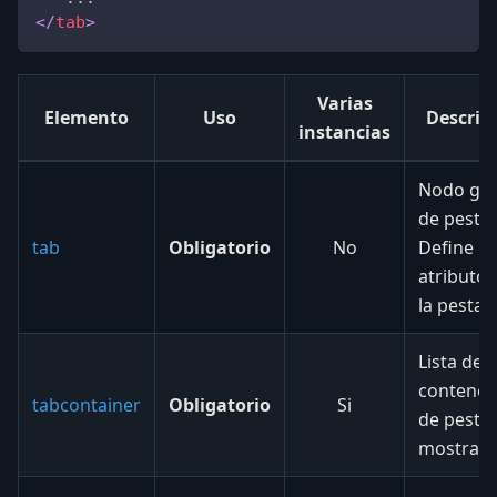
</
tab
>
Varias
Elemento
Uso
Descrip
instancias
Nodo glo
de pesta
tab
Obligatorio
No
Define lo
atributos
la pestañ
Lista de
contened
tabcontainer
Obligatorio
Si
de pesta
mostrar