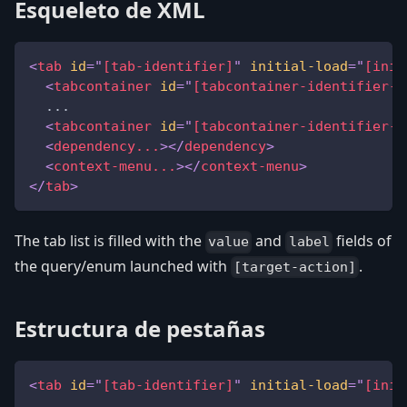
Esqueleto de XML
<
tab
id
=
"
[tab-identifier]
"
initial-load
=
"
[init
<
tabcontainer
id
=
"
[tabcontainer-identifier-1
  ...
<
tabcontainer
id
=
"
[tabcontainer-identifier-n
<
dependency...
>
</
dependency
>
<
context-menu...
>
</
context-menu
>
</
tab
>
The tab list is filled with the
and
fields of
value
label
the query/enum launched with
.
[target-action]
Estructura de pestañas
<
tab
id
=
"
[tab-identifier]
"
initial-load
=
"
[init
   ...